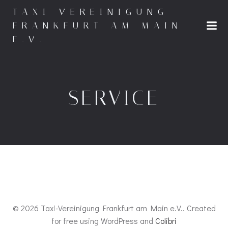
Zum
TAXI-VEREINIGUNG
Inhalt
FRANKFURT AM MAIN
springen
E.V.
SERVICE
© 2026 Taxi-Vereinigung Frankfurt am Main e.V.. Created
for free using WordPress and
Colibri