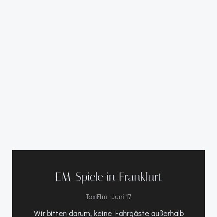
EM-Spiele in Frankfurt
-
TaxiFfm
Juni 17
Wir bitten darum, keine Fahrgäste außerhalb