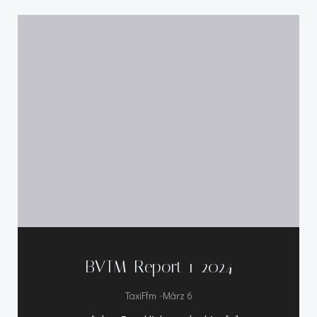
BVTM-Report 1-2024
-
TaxiFfm
März 6