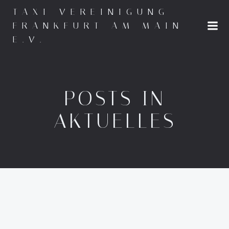
Zum
TAXI-VEREINIGUNG
Inhalt
FRANKFURT AM MAIN
springen
E.V.
POSTS IN
AKTUELLES