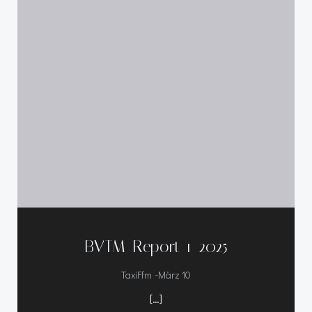
BVTM-Report 1-2025
-
TaxiFfm
März 10
[…]