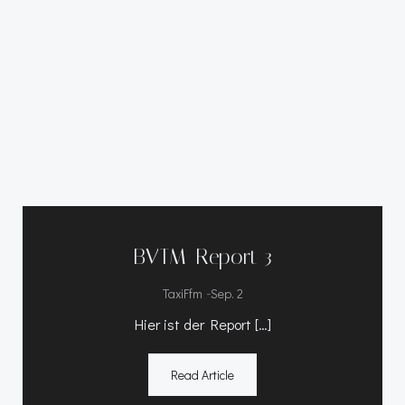
BVTM-Report 3
-
TaxiFfm
Sep. 2
Hier ist der Report […]
Read Article