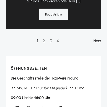
auf das Foto klicken oder hier […]
Read Article
Posts
Po
Page
Page
Page
Page
Next
1
2
3
4
navigation
na
ÖFFNUNGSZEITEN
Die Geschäftsstelle der Taxi-Vereinigung
ist Mo, Mi, Do (
nur für Mitglieder)
und Fr von
09:00 Uhr bis 16:00 Uhr