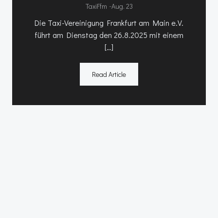
-
TaxiFfm
Aug. 23
Die Taxi-Vereinigung Frankfurt am Main e.V.
führt am Dienstag den 26.8.2025 mit einem
[…]
Read Article