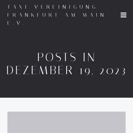
Zum
TAXI-VEREINIGUNG
Inhalt
FRANKFURT AM MAIN
springen
E.V.
POSTS IN
DEZEMBER 19, 2023