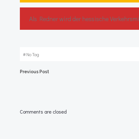
Als Redner wird der hessische Verkehrsmin
#
No Tag
Post
Previous Post
navigation
Comments are closed