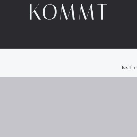
KOMMT
TaxiFfm