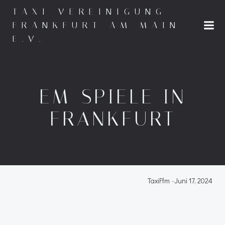
Zum
TAXI-VEREINIGUNG
Inhalt
FRANKFURT AM MAIN
springen
E.V.
EM-SPIELE IN
FRANKFURT
TaxiFfm
-
Juni 17, 2024